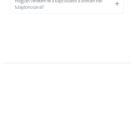
Hogyan vehetem fel a kapcsolatot a domain név
tulajdonosával?