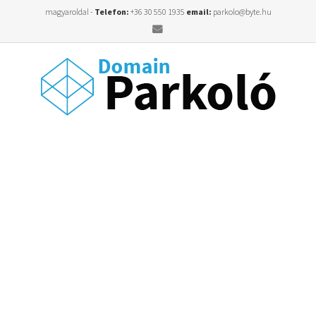
magyaroldal -
Telefon:
+36 30 550 1935
email:
parkolo@byte.hu
Email