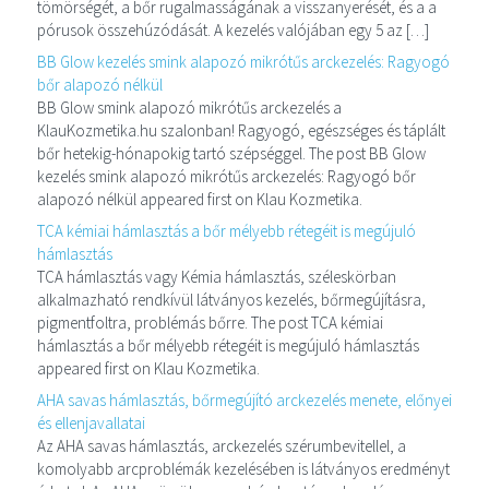
tömörségét, a bőr rugalmasságának a visszanyerését, és a a
pórusok összehúzódását. A kezelés valójában egy 5 az […]
BB Glow kezelés smink alapozó mikrótűs arckezelés: Ragyogó
bőr alapozó nélkül
BB Glow smink alapozó mikrótűs arckezelés a
KlauKozmetika.hu szalonban! Ragyogó, egészséges és táplált
bőr hetekig-hónapokig tartó szépséggel. The post BB Glow
kezelés smink alapozó mikrótűs arckezelés: Ragyogó bőr
alapozó nélkül appeared first on Klau Kozmetika.
TCA kémiai hámlasztás a bőr mélyebb rétegéit is megújuló
hámlasztás
TCA hámlasztás vagy Kémia hámlasztás, széleskörban
alkalmazható rendkívül látványos kezelés, bőrmegújításra,
pigmentfoltra, problémás bőrre. The post TCA kémiai
hámlasztás a bőr mélyebb rétegéit is megújuló hámlasztás
appeared first on Klau Kozmetika.
AHA savas hámlasztás, bőrmegújító arckezelés menete, előnyei
és ellenjavallatai
Az AHA savas hámlasztás, arckezelés szérumbevitellel, a
komolyabb arcproblémák kezelésében is látványos eredményt