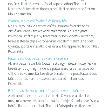
nevén cellulit bőrelváltozással kapcsolatban The post
Narancsbőr kezelése, tippek a cellulit ellen appeared first on
Klau Kozmetika.
Gyanta, szőrtelenítés Akció és újranyitás
Május 18-tól 20%-os szőrtelenítés (gyanta) és arckezelés
akciókkal várlak titeket kozmetikámban. Az újranyitást
követően ismét teljes nyitvatartási időben jöhettek hozzám,
természetesen teljes korona vírus védelem mellett. The post
Gyanta, szőrtelenítés Akció és újranyitás appeared first on Klau
Kozmetika.
Pattanásos bőr, pattanás – akne kezelése
Akne a pattanásos bőr (pattanás) vagy miteszer kozemetikai
kezelése Tuddj meg mindent a pattanásról a pattanásos bőr
otthoni és kozmetikai kezeléséről nálam The post Pattanásos
bőr, pattanás – akne kezelése appeared first on Klau
Kozmetika.
Bőrápolás életkor szerint – Tippek a szép arcbőrhöz
A bőrápolás életkor szerint változik. Olvasd el a cikket és tudd
meg, mi a helyes bőrápolás titka és trükkje. Kis odafigyeléssel a
bőröd fiatalos maradhat. The post Bőrápolás életkor szerint –