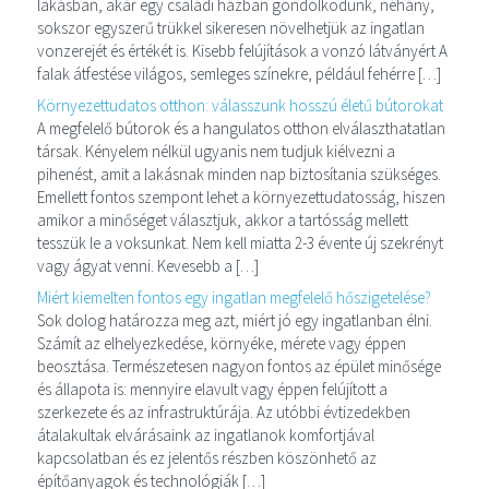
lakásban, akár egy családi házban gondolkodunk, néhány,
sokszor egyszerű trükkel sikeresen növelhetjük az ingatlan
vonzerejét és értékét is. Kisebb felújítások a vonzó látványért A
falak átfestése világos, semleges színekre, például fehérre […]
Környezettudatos otthon: válasszunk hosszú életű bútorokat
A megfelelő bútorok és a hangulatos otthon elválaszthatatlan
társak. Kényelem nélkül ugyanis nem tudjuk kiélvezni a
pihenést, amit a lakásnak minden nap biztosítania szükséges.
Emellett fontos szempont lehet a környezettudatosság, hiszen
amikor a minőséget választjuk, akkor a tartósság mellett
tesszük le a voksunkat. Nem kell miatta 2-3 évente új szekrényt
vagy ágyat venni. Kevesebb a […]
Miért kiemelten fontos egy ingatlan megfelelő hőszigetelése?
Sok dolog határozza meg azt, miért jó egy ingatlanban élni.
Számít az elhelyezkedése, környéke, mérete vagy éppen
beosztása. Természetesen nagyon fontos az épület minősége
és állapota is: mennyire elavult vagy éppen felújított a
szerkezete és az infrastruktúrája. Az utóbbi évtizedekben
átalakultak elvárásaink az ingatlanok komfortjával
kapcsolatban és ez jelentős részben köszönhető az
építőanyagok és technológiák […]