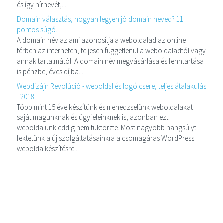
és így hírnevét,...
Domain választás, hogyan legyen jó domain neved? 11
pontos súgó.
A domain név az ami azonosítja a weboldalad az online
térben az interneten, teljesen függetlenül a weboldaladtól vagy
annak tartalmától. A domain név megvásárlása és fenntartása
is pénzbe, éves díjba...
Webdizájn Revolúció - weboldal és logó csere, teljes átalakulás
- 2018
Több mint 15 éve készítünk és menedzselünk weboldalakat
saját magunknak és ügyfeleinknek is, azonban ezt
weboldalunk eddig nem tüktörzte. Most nagyobb hangsúlyt
fektetünk a új szolgáltatásainkra a csomagáras WordPress
weboldalkészítésre...