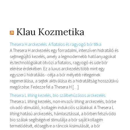
Klau Kozmetika
Thesera H arckezelés: A fiatalos és ragyogó bőr titka
A Thesera H arckezelés egy forradalmi, intenzíven hidratáló és
sejtmegújító kezelés, amely a legmodernebb hatóanyagokat
és technológiákat ötvözi a fiatalos, ragyogó és üde bőr
elérése érdekében. Ez a luxus arckezelés több mint egy
egyszerű hidratálás - célja a bőr mélyebb rétegeinek
regenerálása, a sejtek aktiválása és a hidratáltság hosszútávú
megőrzése. Fedezze fel a Thesera H […]
Thesera L lifting kezelés, bio szálbehúzásos arckezelés
Thesera L lifting kezelés, non-invazív lifting arckezelés, bőrbe
olvadó stimuláló, kollagén indukciós szálakkal. A Thesera L
lifting hatású arckezelés, hámlasztással, a bőrben felszívódo
bio szálak segítségével stimulálja a bőr saját kollagén
termelődését, elősegítve a ráncok kisimulását, a bőr