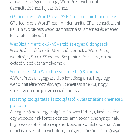
amikre szükséged lehet egy WordPress weboldal
üzemeltetéséhez, fejlesztéséhez.
GPL licenc és a WordPress - GYÍK és minden amit tudnod kell
GPL licenc és a WordPress - Minden amit a GPL licencről tudni
kell. Ha WordPress weboldalt használsz ismerned és értened
kell a GPL működést
WebDizájn mérföldkő - V5 verzió és egyéb újdongások
WebDizájn mérföldkő - V5 verzió. Jönnek a WordPress,
webdizájn, SEO, CSS és JavaScript hírek és cikkek, online
oktató videók és tanfolyamok
WordPress - Mi a WordPress? - Ismertető 8 pontban
A WordPress a legegyszerűbb lehetőség arra, hogy egy
weboldalt létrehozz és/vagy üzemeltess anélkül, hogy
szükséged lenne programozói tudásra.
Hoszting szolgáltatás és szolgáltató kiválasztásának menete 5
pontban
A megfelelő hoszting szolgáltatás (web tárhely), kiválasztása
egy weboldalnak fontos döntés, amit sokan elhanyagolnak.
Egy rossz szolgáltató rengeteg bosszankodást okozhat. Ami
ennél is rosszabb, a weboldal, a céged, márkád elérhetőségét