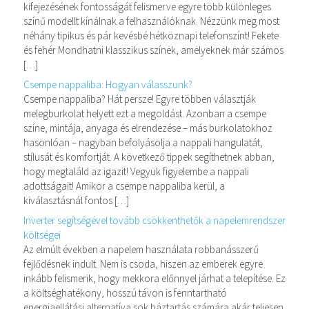
kifejezésének fontosságát felismerve egyre több különleges
színű modellt kínálnak a felhasználóknak. Nézzünk meg most
néhány tipikus és pár kevésbé hétköznapi telefonszínt! Fekete
és fehér Mondhatni klasszikus színek, amelyeknek már számos
[…]
Csempe nappaliba: Hogyan válasszunk?
Csempe nappaliba? Hát persze! Egyre többen választják
melegburkolat helyett ezt a megoldást. Azonban a csempe
színe, mintája, anyaga és elrendezése – más burkolatokhoz
hasonlóan – nagyban befolyásolja a nappali hangulatát,
stílusát és komfortját. A következő tippek segíthetnek abban,
hogy megtaláld az igazit! Vegyük figyelembe a nappali
adottságait! Amikor a csempe nappaliba kerül, a
kiválasztásnál fontos […]
Inverter segítségével tovább csökkenthetők a napelemrendszer
költségei
Az elmúlt években a napelem használata robbanásszerű
fejlődésnek indult. Nem is csoda, hiszen az emberek egyre
inkább felismerik, hogy mekkora előnnyel járhat a telepítése. Ez
a költséghatékony, hosszú távon is fenntartható
energiaellátási alternatíva sok háztartás számára akár teljesen