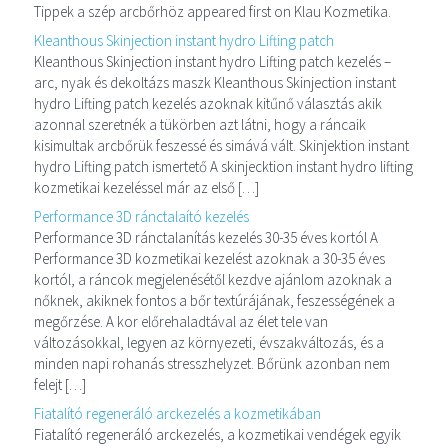
Tippek a szép arcbőrhöz appeared first on Klau Kozmetika.
Kleanthous Skinjection instant hydro Lifting patch
Kleanthous Skinjection instant hydro Lifting patch kezelés –
arc, nyak és dekoltázs maszk Kleanthous Skinjection instant
hydro Lifting patch kezelés azoknak kitűnő választás akik
azonnal szeretnék a tükörben azt látni, hogy a ráncaik
kisimultak arcbőrük feszessé és simává vált. Skinjektion instant
hydro Lifting patch ismertető A skinjecktion instant hydro lifting
kozmetikai kezeléssel már az első […]
Performance 3D ránctalaító kezelés
Performance 3D ránctalanítás kezelés 30-35 éves kortól A
Performance 3D kozmetikai kezelést azoknak a 30-35 éves
kortól, a ráncok megjelenésétől kezdve ajánlom azoknak a
nőknek, akiknek fontos a bőr textúrájának, feszességének a
megőrzése. A kor előrehaladtával az élet tele van
változásokkal, legyen az környezeti, évszakváltozás, és a
minden napi rohanás stresszhelyzet. Bőrünk azonban nem
felejt […]
Fiatalító regeneráló arckezelés a kozmetikában
Fiatalító regeneráló arckezelés, a kozmetikai vendégek egyik