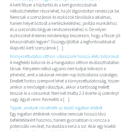
A kerti fészer a háztartás és a kert gondozásának
nélkülözhetetlen része lehet, ha jól átgondoltan rendezzük be.
Nemcsak a szerszámok és eszközök tárolására alkalmas,
hanem helyet biztosít a kertészkedéshez, javítási munkákhoz
és a szezonális tárgyak rendszerezéséhez is. De milyen
eszközöket érdemes mindenképp beszerezni, hogy a fészer jól
kihasználható legyen? Összegyűjtöttük a legfontosabbakat.
Alapvető kerti szerszámok […]
Környezettudatos otthon: válasszunk hosszú életű bútorokat
A megfelelő bútorok és a hangulatos otthon elválaszthatatlan
társak. Kényelem nélkül ugyanis nem tudjuk kiélvezni a
pihenést, amit a lakásnak minden nap biztosítania szükséges.
Emellett fontos szempont lehet a környezettudatosság, hiszen
amikor a minőséget választjuk, akkor a tartósság mellett
tesszük le a voksunkat. Nem kell miatta 2-3 évente új szekrényt
vagy ágyat venni. Kevesebb a […]
Tippek, amelyek növelhetik az eladó ingatlan értékét
Egy ingatlan értékének növelése nemcsak hosszú távú
befektetésként hasznos, hanem gyorsabban is vonzza a
potenciális vevőket, ha eladásra kerül a sor. Akár egy kisebb