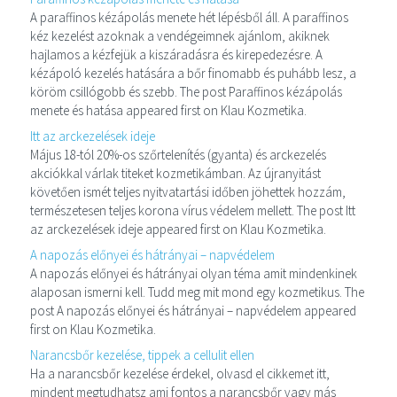
A paraffinos kézápolás menete hét lépésből áll. A paraffinos
kéz kezelést azoknak a vendégeimnek ajánlom, akiknek
hajlamos a kézfejük a kiszáradásra és kirepedezésre. A
kézápoló kezelés hatására a bőr finomabb és puhább lesz, a
köröm csillógobb és szebb. The post Paraffinos kézápolás
menete és hatása appeared first on Klau Kozmetika.
Itt az arckezelések ideje
Május 18-tól 20%-os szőrtelenítés (gyanta) és arckezelés
akciókkal várlak titeket kozmetikámban. Az újranyitást
követően ismét teljes nyitvatartási időben jöhettek hozzám,
természetesen teljes korona vírus védelem mellett. The post Itt
az arckezelések ideje appeared first on Klau Kozmetika.
A napozás előnyei és hátrányai – napvédelem
A napozás előnyei és hátrányai olyan téma amit mindenkinek
alaposan ismerni kell. Tudd meg mit mond egy kozmetikus. The
post A napozás előnyei és hátrányai – napvédelem appeared
first on Klau Kozmetika.
Narancsbőr kezelése, tippek a cellulit ellen
Ha a narancsbőr kezelése érdekel, olvasd el cikkemet itt,
mindent megtudhatsz ami fontos a narancsbőr vagy más