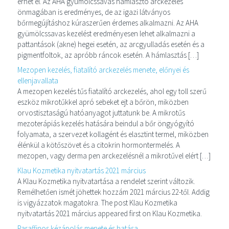
érhet el. Az AHA gyümölcssavas hámlasztó arckezelés
önmagában is eredményes, de az igazi látványos
bőrmegújításhoz kúraszerűen érdemes alkalmazni. Az AHA
gyümölcssavas kezelést eredményesen lehet alkalmazni a
pattantások (akne) hegei esetén, az arcgyulladás esetén és a
pigmentfoltok, az apróbb ráncok esetén. A hámlasztás […]
Mezopen kezelés, fiatalító arckezelés menete, előnyei és
ellenjavallata
A mezopen kezelés tűs fiatalító arckezelés, ahol egy toll szerű
eszköz mikrotűkkel apró sebeket ejt a bőrön, miközben
orvostisztaságú hatóanyagot juttatunk be. A mikrotűs
mezoterápiás kezelés hatására beindul a bőr öngyógyító
folyamata, a szervezet kollagént és elasztint termel, miközben
élénkül a kötőszövet és a citokrin hormontermelés. A
mezopen, vagy derma pen arckezelésnél a mikrotűvel elért […]
Klau Kozmetika nyitvatartás 2021 március
A Klau Kozmetika nyitvatartása a rendelet szerint változik.
Remélhetően ismét jöhettek hozzám 2021 március 22-től. Addig
is vigyázzatok magatokra. The post Klau Kozmetika
nyitvatartás 2021 március appeared first on Klau Kozmetika.
Paraffinos kézápolás menete és hatása