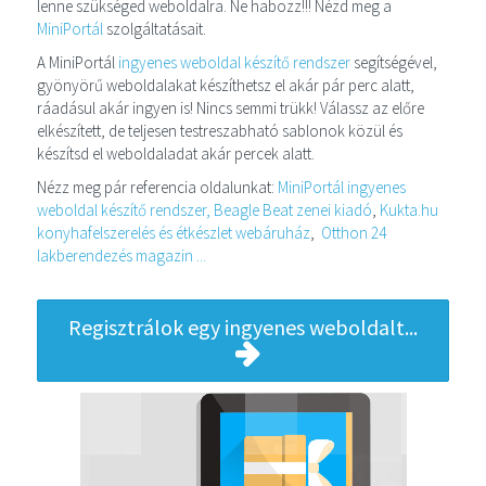
lenne szükséged weboldalra. Ne habozz!!! Nézd meg a
MiniPortál
szolgáltatásait.
A MiniPortál
ingyenes weboldal készítő rendszer
segítségével,
gyönyörű weboldalakat készíthetsz el akár pár perc alatt,
ráadásul akár ingyen is! Nincs semmi trükk! Válassz az előre
elkészített, de teljesen testreszabható sablonok közül és
készítsd el weboldaladat akár percek alatt.
Nézz meg pár referencia oldalunkat:
MiniPortál ingyenes
weboldal készítő rendszer,
Beagle Beat zenei kiadó
,
Kukta.hu
konyhafelszerelés és étkészlet webáruház
,
Otthon 24
lakberendezés magazin ...
Regisztrálok egy ingyenes weboldalt...