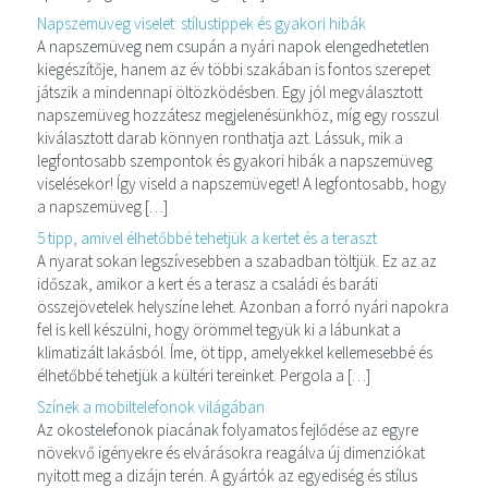
Napszemüveg viselet: stílustippek és gyakori hibák
A napszemüveg nem csupán a nyári napok elengedhetetlen
kiegészítője, hanem az év többi szakában is fontos szerepet
játszik a mindennapi öltözködésben. Egy jól megválasztott
napszemüveg hozzátesz megjelenésünkhöz, míg egy rosszul
kiválasztott darab könnyen ronthatja azt. Lássuk, mik a
legfontosabb szempontok és gyakori hibák a napszemüveg
viselésekor! Így viseld a napszemüveget! A legfontosabb, hogy
a napszemüveg […]
5 tipp, amivel élhetőbbé tehetjük a kertet és a teraszt
A nyarat sokan legszívesebben a szabadban töltjük. Ez az az
időszak, amikor a kert és a terasz a családi és baráti
összejövetelek helyszíne lehet. Azonban a forró nyári napokra
fel is kell készülni, hogy örömmel tegyük ki a lábunkat a
klimatizált lakásból. Íme, öt tipp, amelyekkel kellemesebbé és
élhetőbbé tehetjük a kültéri tereinket. Pergola a […]
Színek a mobiltelefonok világában
Az okostelefonok piacának folyamatos fejlődése az egyre
növekvő igényekre és elvárásokra reagálva új dimenziókat
nyitott meg a dizájn terén. A gyártók az egyediség és stílus