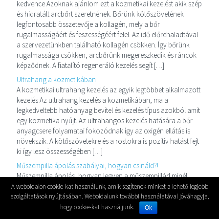
kedvence Azoknak ajánlom ezt a kozmetikai kezelést akik szép
és hidratált arcbőrt szeretnének. Bőrünk kötőszövetének
legfontosabb összetevője a kollagén, mely a bőr
rugalmasságáért és feszességéért felel. Az idő előrehaladtával
a szervezetünkben található kollagén csökken. Így bőrünk
rugalmassága csökken, arcbőrünk megereszkedik és ráncok
képződnek. A fiatalító regeneráló kezelés segít […]
Ultrahang a kozmetikában
A kozmetikai ultrahang kezelés az egyik legtöbbet alkalmazott
kezelés Az ultrahang kezelés a kozmetikában, ma a
legkedveltebb hatóanyag bevitel és kezelés típus azokból amit
egy kozmetika nyújt. Az ultrahangos kezelés hatására a bőr
anyagcsere folyamatai fokozódnak így az oxigén ellátás is
növekszik. A kötőszövetekre és a rostokra is pozitív hatást fejt
ki így lesz összességében […]
Műszempilla ápolás szabályai, hogyan csináld?!
Műszempilla ápolás, hogyan legyen a műszempillád minél
tartósabb A műszempilla ápolása és óvása az amiről sokan
A weboldalon cookie-kat használunk, amik segítenek minket a lehető legjobb
megfeledkeznek, mikor műszempillát kezdenek el viselni. A
szolgáltatások nyújtásában. Weboldalunk további használatával jóváhagyja,
műszempillára ugyanis valóban figyelni kell. Egy kis törődéssel
hogy cookie-kat használjunk.
Ok
és odafigyeléssel a szempillád sokkal tovább tartós és szép