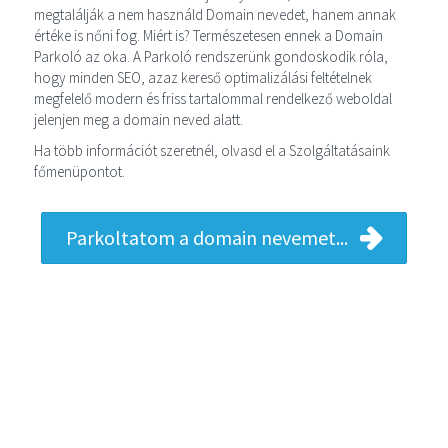
megtalálják a nem használd Domain nevedet, hanem annak
értéke is nőni fog. Miért is? Természetesen ennek a Domain
Parkoló az oka. A Parkoló rendszerünk gondoskodik róla,
hogy minden SEO, azaz kereső optimalizálási feltételnek
megfelelő modern és friss tartalommal rendelkező weboldal
jelenjen meg a domain neved alatt.
Ha több információt szeretnél, olvasd el a Szolgáltatásaink
főmenüpontot.
Parkoltatom a domain nevemet...