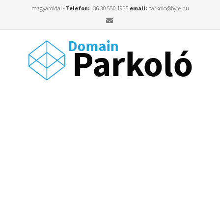
magyaroldal -
Telefon:
+36 30 550 1935
email:
parkolo@byte.hu
Email