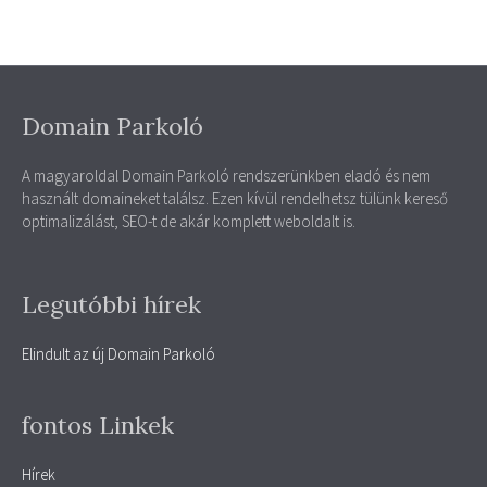
Domain Parkoló
A magyaroldal Domain Parkoló rendszerünkben eladó és nem
használt domaineket találsz. Ezen kívül rendelhetsz tülünk kereső
optimalizálást, SEO-t de akár komplett weboldalt is.
Legutóbbi hírek
Elindult az új Domain Parkoló
fontos Linkek
Hírek