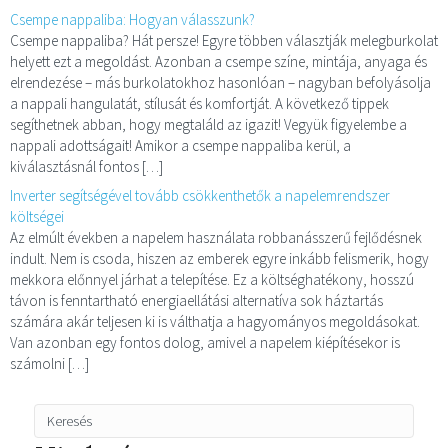
Csempe nappaliba: Hogyan válasszunk?
Csempe nappaliba? Hát persze! Egyre többen választják melegburkolat
helyett ezt a megoldást. Azonban a csempe színe, mintája, anyaga és
elrendezése – más burkolatokhoz hasonlóan – nagyban befolyásolja
a nappali hangulatát, stílusát és komfortját. A következő tippek
segíthetnek abban, hogy megtaláld az igazit! Vegyük figyelembe a
nappali adottságait! Amikor a csempe nappaliba kerül, a
kiválasztásnál fontos […]
Inverter segítségével tovább csökkenthetők a napelemrendszer
költségei
Az elmúlt években a napelem használata robbanásszerű fejlődésnek
indult. Nem is csoda, hiszen az emberek egyre inkább felismerik, hogy
mekkora előnnyel járhat a telepítése. Ez a költséghatékony, hosszú
távon is fenntartható energiaellátási alternatíva sok háztartás
számára akár teljesen ki is válthatja a hagyományos megoldásokat.
Van azonban egy fontos dolog, amivel a napelem kiépítésekor is
számolni […]