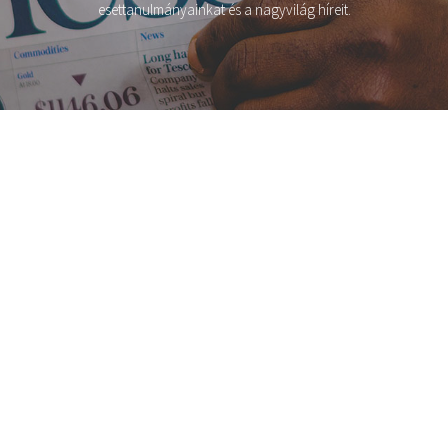
esettanulmányainkat és a nagyvilág híreit.