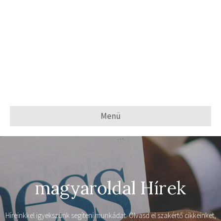
Menü
magyaroldal Hírek
Híreinkkel igyekszünk segíteni munkádat. Olvasd el szakértő cikkeinket,