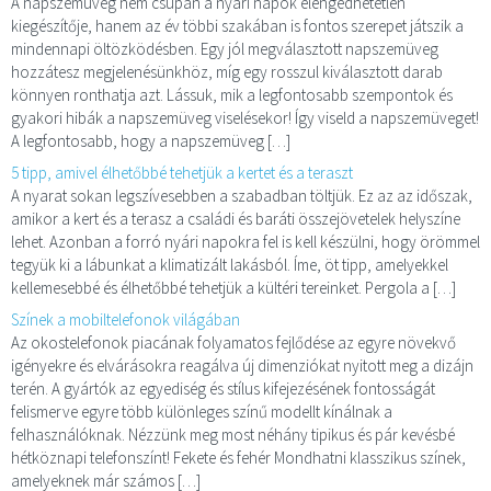
A napszemüveg nem csupán a nyári napok elengedhetetlen
kiegészítője, hanem az év többi szakában is fontos szerepet játszik a
mindennapi öltözködésben. Egy jól megválasztott napszemüveg
hozzátesz megjelenésünkhöz, míg egy rosszul kiválasztott darab
könnyen ronthatja azt. Lássuk, mik a legfontosabb szempontok és
gyakori hibák a napszemüveg viselésekor! Így viseld a napszemüveget!
A legfontosabb, hogy a napszemüveg […]
5 tipp, amivel élhetőbbé tehetjük a kertet és a teraszt
A nyarat sokan legszívesebben a szabadban töltjük. Ez az az időszak,
amikor a kert és a terasz a családi és baráti összejövetelek helyszíne
lehet. Azonban a forró nyári napokra fel is kell készülni, hogy örömmel
tegyük ki a lábunkat a klimatizált lakásból. Íme, öt tipp, amelyekkel
kellemesebbé és élhetőbbé tehetjük a kültéri tereinket. Pergola a […]
Színek a mobiltelefonok világában
Az okostelefonok piacának folyamatos fejlődése az egyre növekvő
igényekre és elvárásokra reagálva új dimenziókat nyitott meg a dizájn
terén. A gyártók az egyediség és stílus kifejezésének fontosságát
felismerve egyre több különleges színű modellt kínálnak a
felhasználóknak. Nézzünk meg most néhány tipikus és pár kevésbé
hétköznapi telefonszínt! Fekete és fehér Mondhatni klasszikus színek,
amelyeknek már számos […]