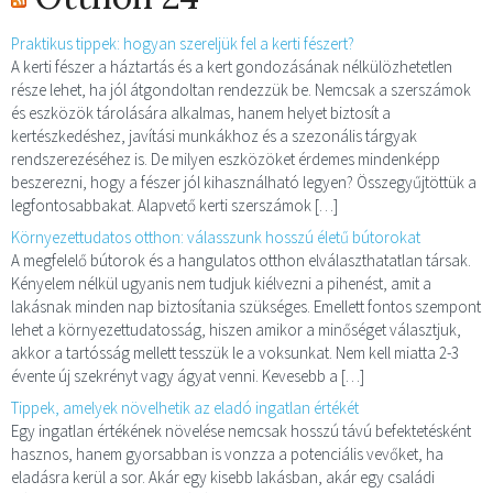
Praktikus tippek: hogyan szereljük fel a kerti fészert?
A kerti fészer a háztartás és a kert gondozásának nélkülözhetetlen
része lehet, ha jól átgondoltan rendezzük be. Nemcsak a szerszámok
és eszközök tárolására alkalmas, hanem helyet biztosít a
kertészkedéshez, javítási munkákhoz és a szezonális tárgyak
rendszerezéséhez is. De milyen eszközöket érdemes mindenképp
beszerezni, hogy a fészer jól kihasználható legyen? Összegyűjtöttük a
legfontosabbakat. Alapvető kerti szerszámok […]
Környezettudatos otthon: válasszunk hosszú életű bútorokat
A megfelelő bútorok és a hangulatos otthon elválaszthatatlan társak.
Kényelem nélkül ugyanis nem tudjuk kiélvezni a pihenést, amit a
lakásnak minden nap biztosítania szükséges. Emellett fontos szempont
lehet a környezettudatosság, hiszen amikor a minőséget választjuk,
akkor a tartósság mellett tesszük le a voksunkat. Nem kell miatta 2-3
évente új szekrényt vagy ágyat venni. Kevesebb a […]
Tippek, amelyek növelhetik az eladó ingatlan értékét
Egy ingatlan értékének növelése nemcsak hosszú távú befektetésként
hasznos, hanem gyorsabban is vonzza a potenciális vevőket, ha
eladásra kerül a sor. Akár egy kisebb lakásban, akár egy családi