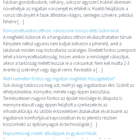
házban gondolkodunk, néhány, sokszor egyszerű trükkel sikeresen
növelhetjük az ingatlan vonzerejét és értékét is. Kisebb felújítások a
vonzó látványért A falak átfestése világos, semleges színekre, például
fehérre […]
Környezettudatos otthon: válasszunk hosszú életű bútorokat
A megfelelő bútorok és a hangulatos otthon elválaszthatatlan társak.
Kényelem nélkül ugyanis nem tudjuk kiélvezni a pihenést, amit a
lakásnak minden nap biztosítania szükséges. Emellett fontos szempont
lehet a környezettudatosság, hiszen amikor a minőséget választjuk,
akkor a tartósság mellett tesszük le a voksunkat. Nem kell miatta 2-3
évente új szekrényt vagy ágyat venni. Kevesebb a […]
Miért kiemelten fontos egy ingatlan megfelelő hőszigetelése?
Sok dolog határozza meg azt, miért jó egy ingatlanban élni. Számít az
elhelyezkedése, környéke, mérete vagy éppen beosztása.
Természetesen nagyon fontos az épület minősége és állapota is:
mennyire elavult vagy éppen felújított a szerkezete és az
infrastruktúrája. Az utóbbi évtizedekben átalakultak elvárásaink az
ingatlanok komfortjával kapcsolatban és ez jelentős részben
köszönhető az építőanyagok és technológiák […]
Napszemüveg viselet: stílustippek és gyakori hibák