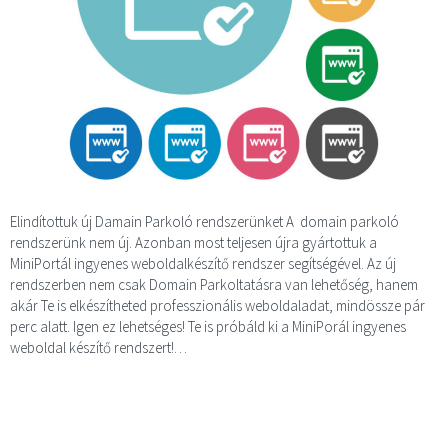
Elindítottuk új Damain Parkoló rendszerünket A domain parkoló
rendszerünk nem új. Azonban most teljesen újra gyártottuk a
MiniPortál ingyenes weboldalkészítő rendszer segítségével. Az új
rendszerben nem csak Domain Parkoltatásra van lehetőség, hanem
akár Te is elkészítheted professzionális weboldaladat, mindössze pár
perc alatt. Igen ez lehetséges! Te is próbáld ki a MiniPorál ingyenes
weboldal készítő rendszert!…