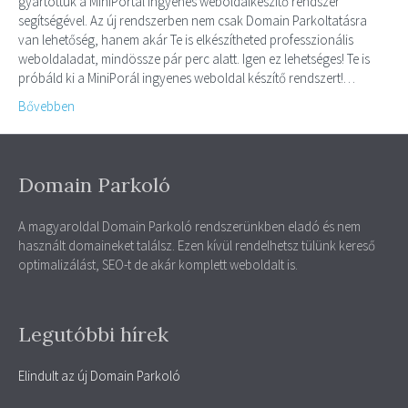
gyártottuk a MiniPortál ingyenes weboldalkészítő rendszer
segítségével. Az új rendszerben nem csak Domain Parkoltatásra
van lehetőség, hanem akár Te is elkészítheted professzionális
weboldaladat, mindössze pár perc alatt. Igen ez lehetséges! Te is
próbáld ki a MiniPorál ingyenes weboldal készítő rendszert!…
Bővebben
Domain Parkoló
A magyaroldal Domain Parkoló rendszerünkben eladó és nem
használt domaineket találsz. Ezen kívül rendelhetsz tülünk kereső
optimalizálást, SEO-t de akár komplett weboldalt is.
Legutóbbi hírek
Elindult az új Domain Parkoló