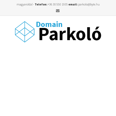
magyaroldal -
Telefon:
+36 30 550 1935
email:
parkolo@byte.hu
Email